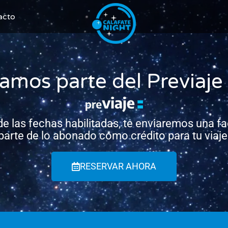
acto
amos parte del Previaje
 las fechas habilitadas, te enviaremos una fa
parte de lo abonado como crédito para tu viaje
RESERVAR AHORA